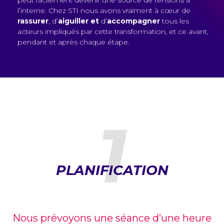
l’interne. Chez STI nous avons vraiment à cœur de
rassurer
, d’
aiguiller et
d’
accompagner
tous les
acteurs impliqués par cette transformation, et ce avant,
pendant et après chaque étape.
1
PLANIFICATION
Nous prévoyons une séance d’une heure